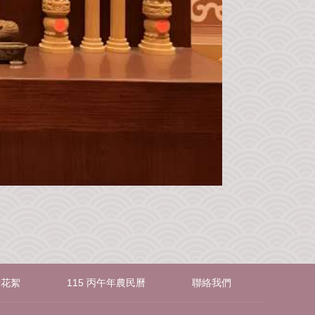
音花絮
115 丙午年農民曆
聯絡我們