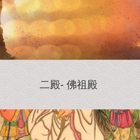
二殿- 佛祖殿