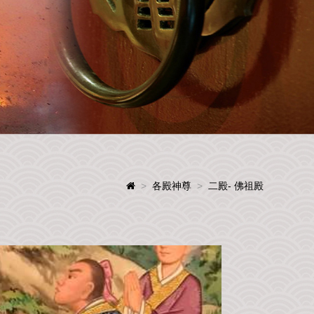
>
各殿神尊
>
二殿- 佛祖殿