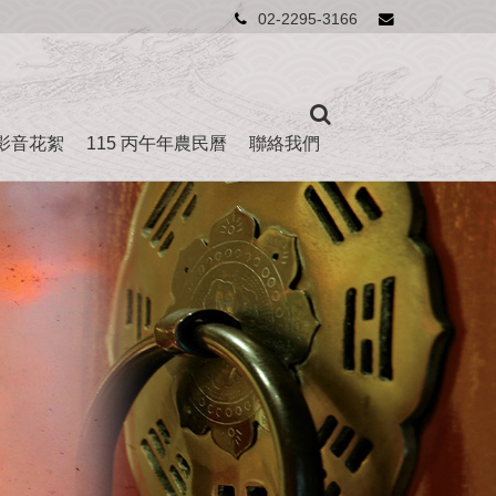
02-2295-3166
影音花絮
115 丙午年農民曆
聯絡我們