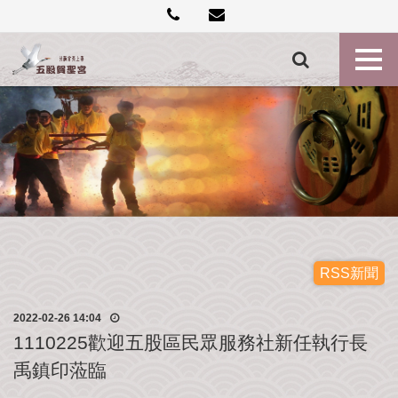
創
建
記
事
各
殿
神
尊
最
新
消
息
RSS新聞
禮
2022-02-26 14:04
斗
1110225歡迎五股區民眾服務社新任執行長
點
禹鎮印蒞臨
燈