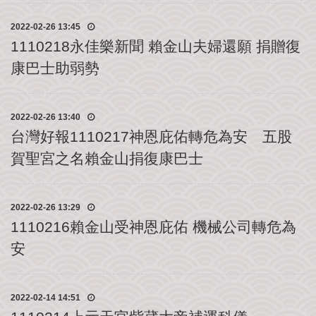
公
2022-02-26 13:45
益
社
1110218永佳樂新聞 賴金山夫婦還願 捐贈復
團
康巴士助弱勢
影
音
2022-02-26 13:40
花
台灣好報1110217神恩庇佑轉危為安 五股
絮
賀聖宮之名賴金山捐復康巴士
115
丙
午
2022-02-26 13:29
年
1110216賴金山受神恩庇佑 機械公司轉危為
農
民
安
曆
聯
2022-02-14 14:51
絡