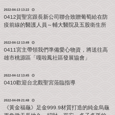
公
2022-04-13 13:22
益
社
0412賀聖宮跟長新公司聯合致贈葡萄給在防
團
疫前線的醫護人員～輔大醫院及五股衛生所
影
音
2022-04-12 13:49
花
0411宮主帶領我們準備愛心物資，將送往高
絮
雄市桃源區「嘎啦鳳社區發展協會」
115
丙
午
2022-04-12 13:45
年
0410歡迎台北觀聖宮蒞臨指導
農
民
曆
2022-04-09 21:48
聯
《黃金福龜》足金999.9材質打造的純金烏龜
絡