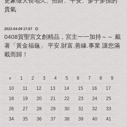
更象徵天長地久、招財、平安、多子多孫的
我
們
貴氣
2022-04-09 17:07
0408賀聖宮文創精品，宮主一一加持～～ 戴
著「黃金福龜」 平安.財富.善緣.事業 讓您滿
載而歸！
«
1
2
3
4
5
6
7
8
9
10
11
12
13
14
15
16
17
18
19
20
21
22
23
24
25
26
27
28
29
30
31
32
33
34
35
36
37
38
39
40
41