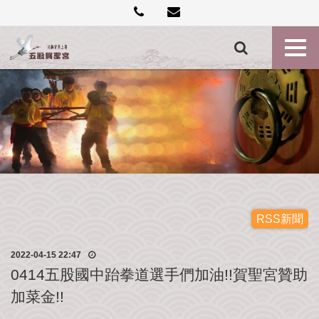
創
建
記
事
各
殿
神
尊
最
新
消
息
RSS新聞
禮
2022-04-15 22:47
斗
0414五股國中跆拳道選手們加油!!賀聖宮贊助
點
加菜金!!
燈