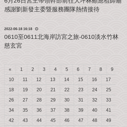
6月26日宮主帶領幹部前往大坪林顯應祖師廟
我
們
感謝劉新發主委暨服務團隊熱情接待
2022-06-18 16:18
0610至0611北海岸訪宮之旅-0610淡水竹林
慈玄宮
«
1
2
3
4
5
6
7
8
9
10
11
12
13
14
15
16
17
18
19
20
21
22
23
24
25
26
27
28
29
30
31
32
33
34
35
36
37
38
39
40
41
42
43
44
45
46
47
48
49