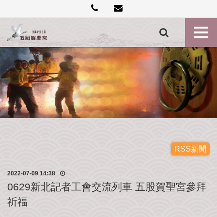
創
建
記
事
各
殿
神
尊
最
新
消
息
RSS新聞
禮
2022-07-09 14:38
斗
0629新北記者工會交流列車 五股賀聖宮參拜
點
祈福
燈