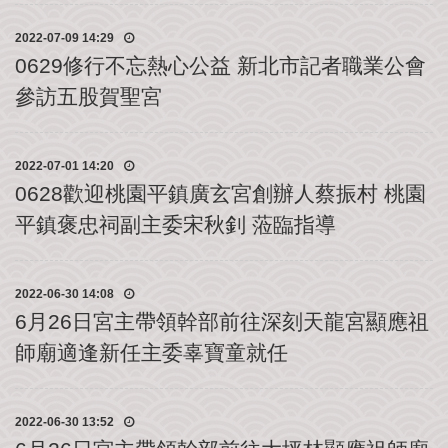
公
2022-07-09 14:29
益
社
0629修行不忘熱心公益 新北市記者職業公會
團
參訪五股賀聖宮
影
音
2022-07-01 14:20
花
0628歡迎桃園平鎮廣玄宮創辦人蔡振村 桃園
絮
平鎮褒忠祠副主委宋秋釗 蒞臨指導
115
丙
午
2022-06-30 14:08
年
6月26日宮主帶領幹部前往深刻天龍宮顯應祖
農
民
師廟適逢新任主委辜寶童就任
曆
聯
2022-06-30 13:52
絡