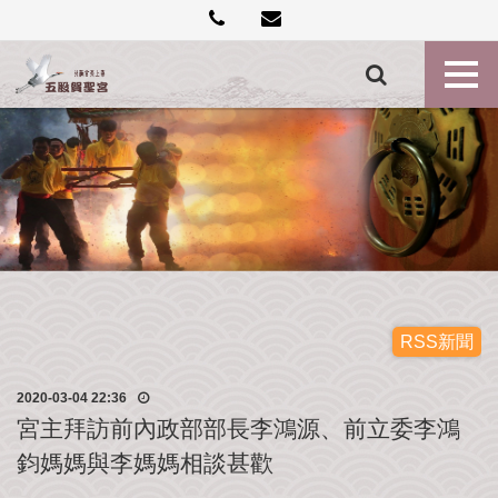
創
建
記
事
各
殿
神
尊
最
新
消
息
RSS新聞
禮
2020-03-04 22:36
斗
宮主拜訪前內政部部長李鴻源、前立委李鴻
點
鈞媽媽與李媽媽相談甚歡
燈