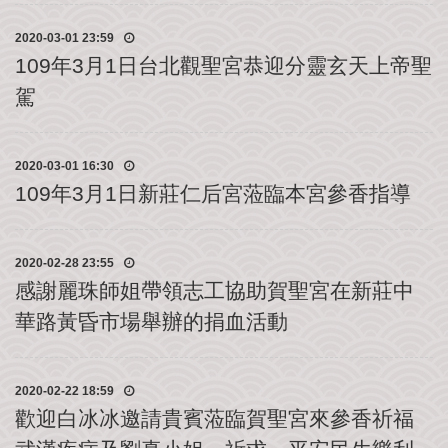
公
2020-03-01 23:59
益
社
109年3月1日台北觀聖宮恭迎分靈玄天上帝聖
團
駕
影
音
2020-03-01 16:30
花
109年3月1日新莊仁后宮蒞臨本宮參香指導
絮
115
丙
2020-02-28 23:55
午
感謝麗珠師姐帶領志工協助賀聖宮在新莊中
年
華路黃昏市場舉辦的捐血活動
農
民
曆
2020-02-22 18:59
聯
歡迎白冰冰邀請貴賓蒞臨賀聖宮來參香祈福
絡