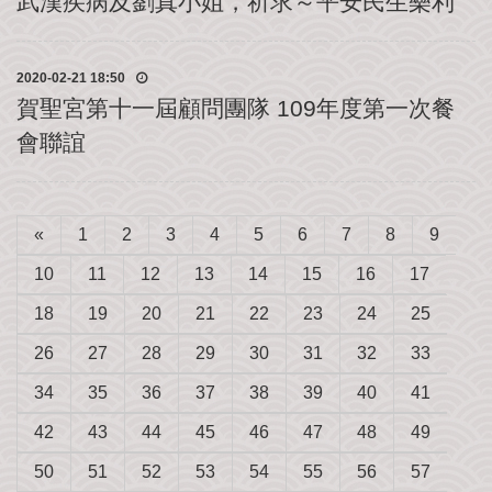
武漢疾病及劉真小姐，祈求～平安民生樂利
我
們
2020-02-21 18:50
賀聖宮第十一屆顧問團隊 109年度第一次餐
會聯誼
«
1
2
3
4
5
6
7
8
9
10
11
12
13
14
15
16
17
18
19
20
21
22
23
24
25
26
27
28
29
30
31
32
33
34
35
36
37
38
39
40
41
42
43
44
45
46
47
48
49
50
51
52
53
54
55
56
57