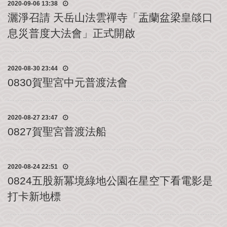
2020-09-06 13:38
公
灑淨召請 天岳山法雲禪寺「盂蘭盆梁皇燄口
益
社
息災普度大法會」正式開啟
團
影
2020-08-30 23:44
音
0830賀聖宮中元普渡法會
花
絮
2020-08-27 23:47
115
0827賀聖宮普渡法船
丙
午
年
農
2020-08-24 22:51
民
0824五股新冪境綠地公園在星空下看電影是
曆
打卡新地標
聯
絡