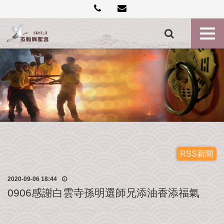
創
建
記
事
各
殿
神
尊
最
新
消
息
RSS新聞
禮
2020-09-06 18:44
斗
0906感謝白雲寺孫明選師兄添油香添福氣
點
燈