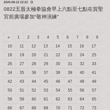
我
2020-08-22 22:22
們
0822五股太極拳協會早上六點至七點在賀聖
宮前廣場參加“敬神演練”
«
1
2
3
4
5
6
7
8
9
10
11
12
13
14
15
16
17
18
19
20
21
22
23
24
25
26
27
28
29
30
31
32
33
34
35
36
37
38
39
40
41
42
43
44
45
46
47
48
49
50
51
52
53
54
55
56
57
58
59
60
61
62
63
64
65
66
67
68
69
70
71
72
73