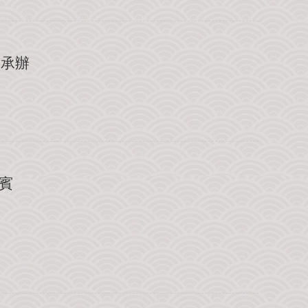
宮承辦
賓