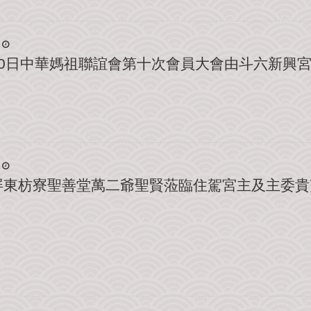
月10日中華媽祖聯誼會第十次會員大會由斗六新興
迎屏東枋寮聖善堂萬二爺聖賢蒞臨住駕宮主及主委貴