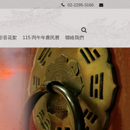
02-2295-3166
影音花絮
115 丙午年農民曆
聯絡我們