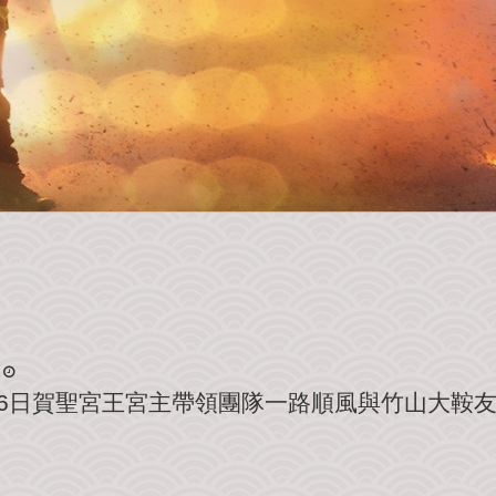
月16日賀聖宮王宮主帶領團隊一路順風與竹山大鞍