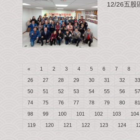
12/26
«
1
2
3
4
5
6
7
8
26
27
28
29
30
31
32
3
50
51
52
53
54
55
56
5
74
75
76
77
78
79
80
8
98
99
100
101
102
103
104
119
120
121
122
123
124
1