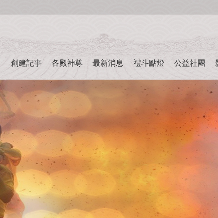
創建記事
各殿神尊
最新消息
禮斗點燈
公益社團