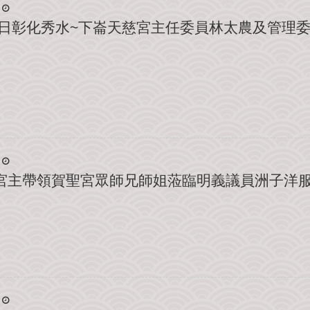
月2日彰化秀水~下崙天慈宮主任委員林太農及管
感謝宮主帶領賀聖宮眾師兄師姐蒞臨明義議員洲子