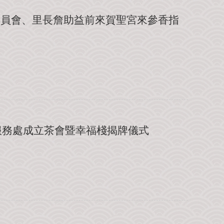
理委員會、里長詹助益前來賀聖宮來參香指
洋服務處成立茶會暨幸福棧揭牌儀式