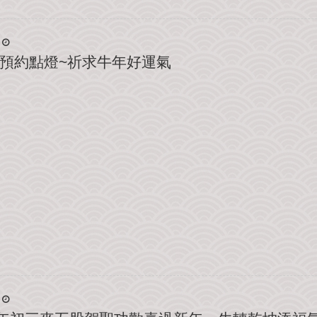
預約點燈~祈求牛年好運氣