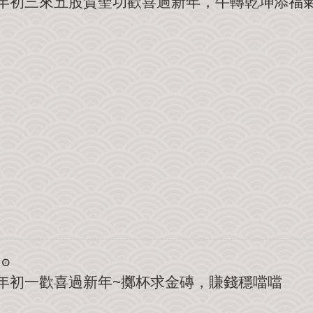
大年初三來五股賀聖功歡喜過新年，牛轉乾坤添福
大年初一歡喜過新年~擲杯求金磚，賺錢穩噹噹