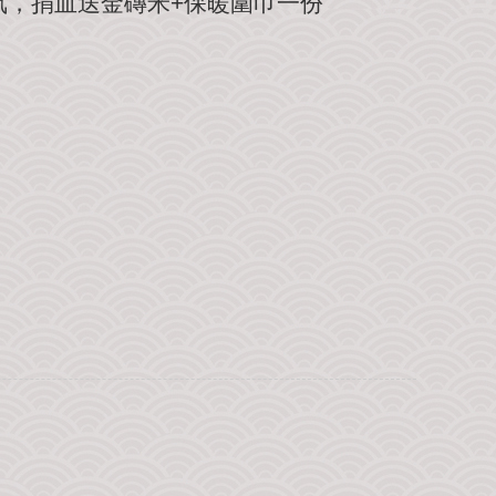
氣，捐血送金磚米+保暖圍巾一份