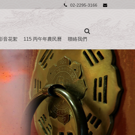
02-2295-3166
影音花絮
115 丙午年農民曆
聯絡我們