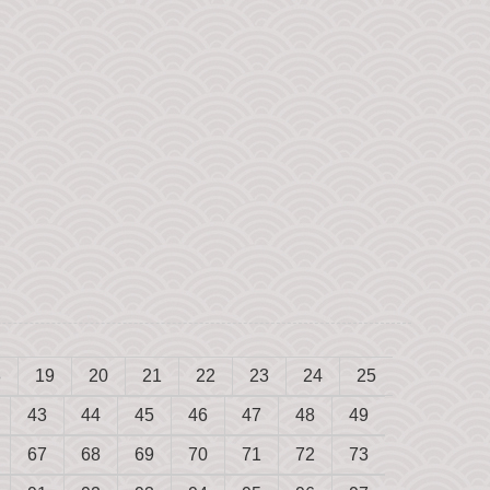
8
19
20
21
22
23
24
25
43
44
45
46
47
48
49
67
68
69
70
71
72
73