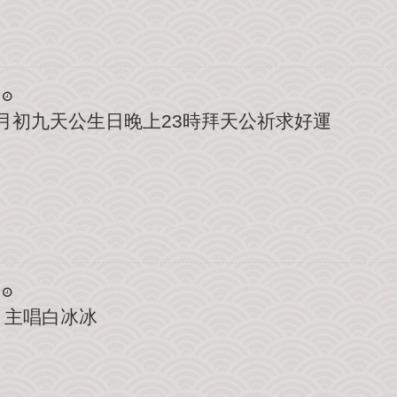
正月初九天公生日晚上23時拜天公祈求好運
 主唱白冰冰