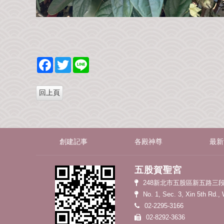
F
T
L
a
w
i
c
i
n
e
t
e
b
t
o
e
o
r
k
創建記事
各殿神尊
最新
五股賀聖宮
248新北市五股區新五路三段
No. 1, Sec. 3, Xin 5th Rd.,
02-2295-3166
02-8292-3636