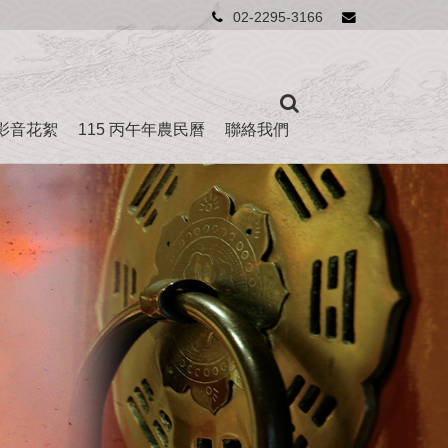
02-2295-3166
影音花絮
115 丙午年農民曆
聯絡我們