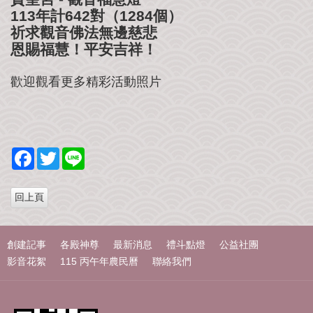
我
113年計642對（1284個）
們
祈求觀音佛法無邊慈悲
恩賜福慧！平安吉祥！
歡迎觀看更多精彩活動照片
F
T
L
a
w
i
c
i
n
e
t
e
b
t
o
e
o
r
k
創建記事
各殿神尊
最新消息
禮斗點燈
公益社團
影音花絮
115 丙午年農民曆
聯絡我們