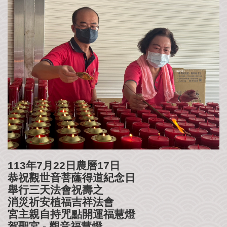
公
益
社
團
影
音
花
絮
115
丙
午
年
農
113年7月22日農曆17日
民
恭祝觀世音菩蕯得道紀念日
曆
舉行三天法會祝壽之
消災祈安植福吉祥法會
聯
宮主親自持咒點開運福慧燈
絡
賀聖宮 - 觀音福慧燈