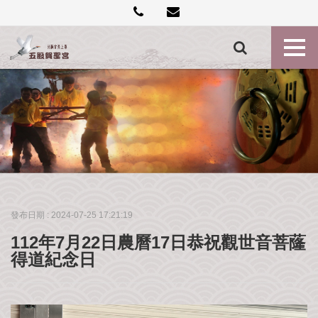
創
建
記
事
各
殿
神
尊
最
新
消
發布日期 :
2024-07-25 17:21:19
息
112年7月22日農曆17日恭祝觀世音菩蕯
禮
得道紀念日
斗
點
燈