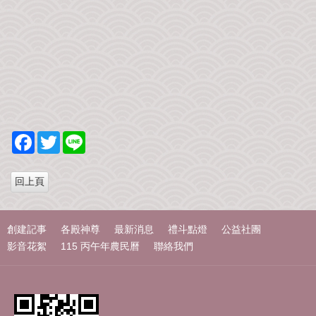
F
T
L
a
w
i
c
i
n
e
t
e
b
t
o
e
o
r
k
創建記事
各殿神尊
最新消息
禮斗點燈
公益社團
影音花絮
115 丙午年農民曆
聯絡我們