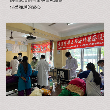
我
們
付出滿滿的愛心