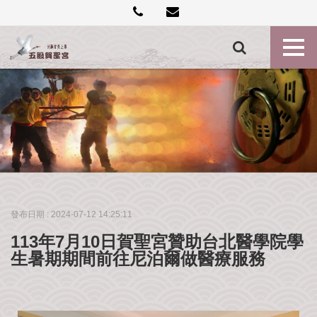
創
建
記
事
各
殿
神
尊
最
新
消
發布日期 :
2024-07-12 14:25:11
息
113年7月10日賀聖宮贊助台北醫學院學
禮
生暑期期間前往尼泊爾做醫療服務
斗
點
燈