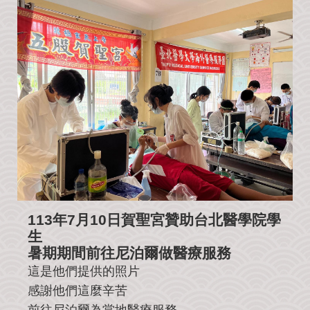
公
益
社
團
影
音
花
絮
115
丙
午
年
113年7月10日賀聖宮贊助台北醫學院學
農
生
民
暑期期間前往尼泊爾做醫療服務
曆
這是他們提供的照片
聯
感謝他們這麼辛苦
絡
前往尼泊爾為當地醫療服務