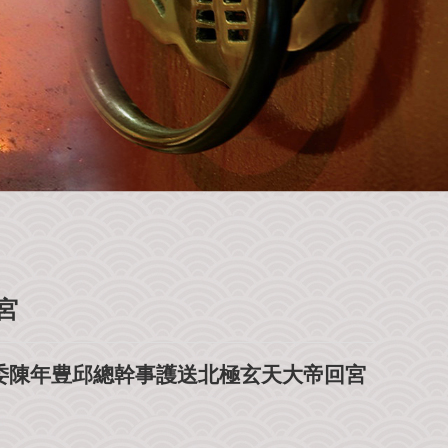
宮
主委陳年豊邱總幹事護送北極玄天大帝回宮