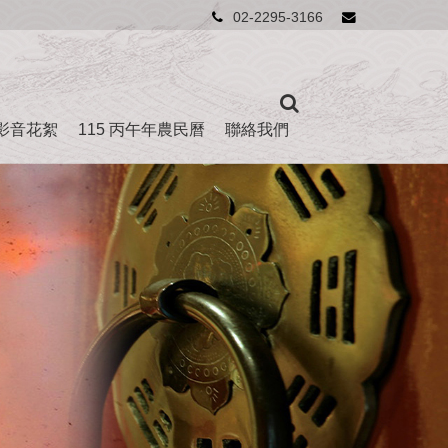
02-2295-3166
影音花絮
115 丙午年農民曆
聯絡我們