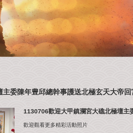
北極壇主委陳年豊邱總幹事護送北極玄天大帝回
1130706歡迎大甲鎮瀾宮大礁北極壇
歡迎觀看更多精彩活動照片