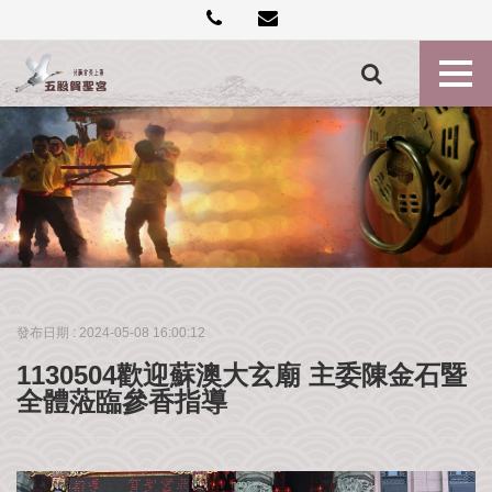
創
建
記
事
各
殿
神
尊
最
新
消
發布日期 :
2024-05-08 16:00:12
息
1130504歡迎蘇澳大玄廟 主委陳金石暨
禮
全體蒞臨參香指導
斗
點
燈