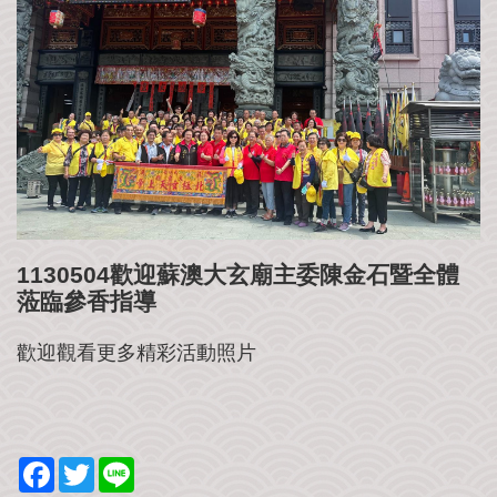
公
益
社
團
影
音
花
絮
115
1130504歡迎蘇澳大玄廟主委陳金石暨全體
丙
蒞臨參香指導
午
年
歡迎觀看更多精彩活動照片
農
民
曆
聯
F
T
L
絡
a
w
i