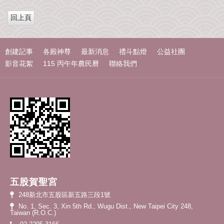
c
i
n
我
e
t
e
們
b
t
o
e
o
r
k
創建記事
各殿神尊
最新消息
禮斗點燈
公益社團
影音花絮
115 丙午年農民曆
聯絡我們
五股賀聖宮
248新北市五股區新五路三段1號
No. 1, Sec. 3, Xin 5th Rd., Wugu Dist., New Taipei City 248,
Taiwan (R.O.C.)