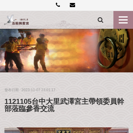
創
建
記
事
各
殿
神
尊
最
新
消
發布日期 :
2023-11-07 23:01:17
息
1121105台中大里武澤宮主帶領委員幹
禮
部蒞臨參香交流
斗
點
燈