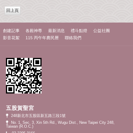
c
i
n
我
e
t
e
們
b
t
o
e
o
r
k
創建記事
各殿神尊
最新消息
禮斗點燈
公益社團
影音花絮
115 丙午年農民曆
聯絡我們
五股賀聖宮
248新北市五股區新五路三段1號
No. 1, Sec. 3, Xin 5th Rd., Wugu Dist., New Taipei City 248,
Taiwan (R.O.C.)