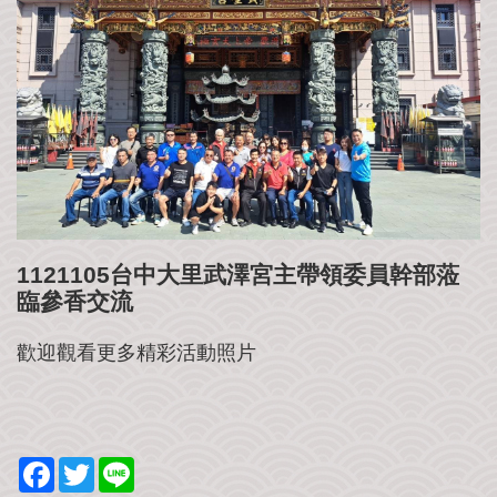
公
益
社
團
影
音
花
絮
115
1121105台中大里武澤宮主帶領委員幹部蒞
丙
臨參香交流
午
年
歡迎觀看更多精彩活動照片
農
民
曆
聯
F
T
L
絡
a
w
i