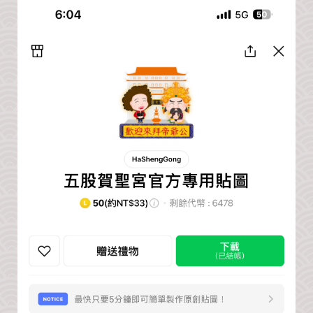
公
益
社
團
影
音
花
絮
115
丙
午
年
農
民
曆
聯
絡