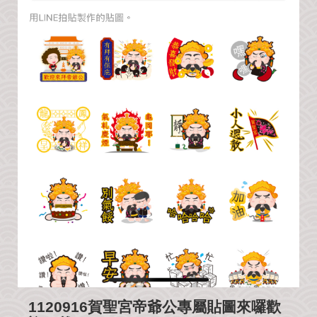
我
們
1120916賀聖宮帝爺公專屬貼圖來囉歡