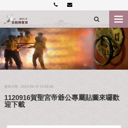
創
建
記
事
各
殿
神
尊
最
新
消
發布日期 :
2023-09-16 15:06:06
息
1120916賀聖宮帝爺公專屬貼圖來囉歡
禮
迎下載
斗
點
燈