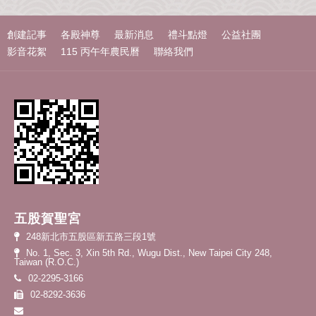
o
r
k
創建記事
各殿神尊
最新消息
禮斗點燈
公益社團
影音花絮
115 丙午年農民曆
聯絡我們
五股賀聖宮
248新北市五股區新五路三段1號
No. 1, Sec. 3, Xin 5th Rd., Wugu Dist., New Taipei City 248,
Taiwan (R.O.C.)
02-2295-3166
02-8292-3636