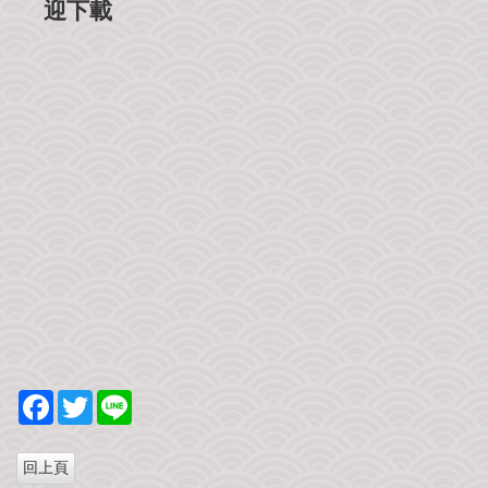
迎下載
F
T
L
a
w
i
c
i
n
e
t
e
b
t
o
e