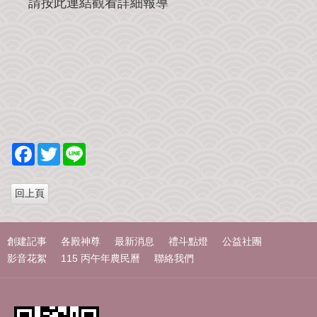
請按此連結觀看詳細報導
我
們
F
T
L
a
w
i
c
i
n
e
t
e
b
t
o
e
o
r
k
創建記事
各殿神尊
最新消息
禮斗點燈
公益社團
影音花絮
115 丙午年農民曆
聯絡我們