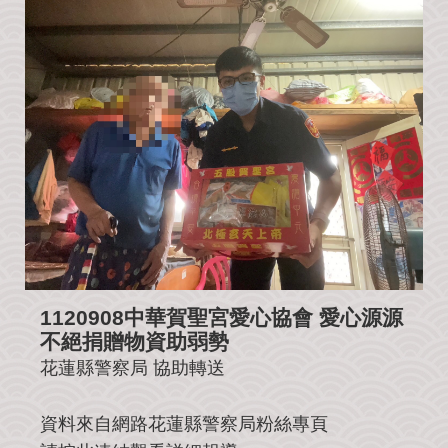
公
益
社
團
影
音
花
絮
115
丙
午
年
1120908中華賀聖宮愛心協會
愛心源源
農
不絕捐贈物資助弱勢
民
曆
花蓮縣警察局
協助轉送
聯
資料來自網路花蓮縣警察局粉絲專頁
絡