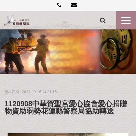
創
建
記
事
各
殿
神
尊
最
新
消
發布日期 :
2023-09-16 14:31:15
息
1120908中華賀聖宮愛心協會愛心捐贈
禮
物資助弱勢花蓮縣警察局協助轉送
斗
點
燈