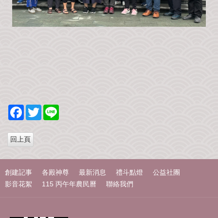
F
T
L
a
w
i
c
i
n
e
t
e
b
t
o
e
o
r
k
創建記事
各殿神尊
最新消息
禮斗點燈
公益社團
影音花絮
115 丙午年農民曆
聯絡我們