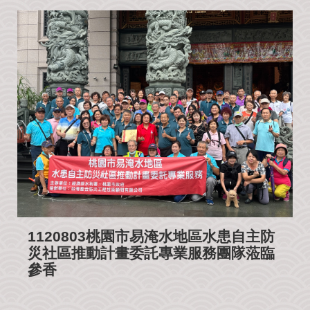
公
益
社
團
影
音
花
絮
115
丙
午
年
農
1120803桃園市易淹水地區水患自主防
民
災社區推動計畫委託專業服務團隊蒞臨
曆
參香
聯
絡