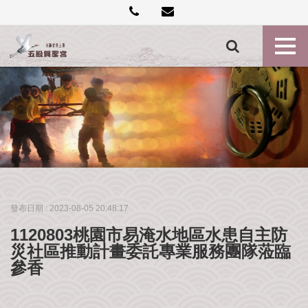
創
建
記
事
各
殿
神
尊
最
新
消
發布日期 :
2023-08-05 20:48:17
息
1120803桃園市易淹水地區水患自主防
禮
災社區推動計畫委託專業服務團隊蒞臨
斗
參香
點
燈