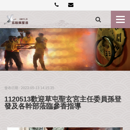
創
建
記
事
各
殿
神
尊
最
新
消
發布日期 :
2023-05-13 14:15:35
息
1120513歡迎草屯聖玄宮主任委員孫登
禮
發及各幹部蒞臨參香指導
斗
點
燈