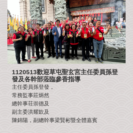
公
益
社
團
影
音
花
絮
1120513歡迎草屯聖玄宮主任委員孫登
115
丙
發及各幹部蒞臨參香指導
午
主任委員孫登發，
年
常務監事莊炳然
農
民
總幹事荘崇德及
曆
副主委洪耀欽及
陳錦陽，副總幹事梁賢彬暨全體嘉賓
聯
絡