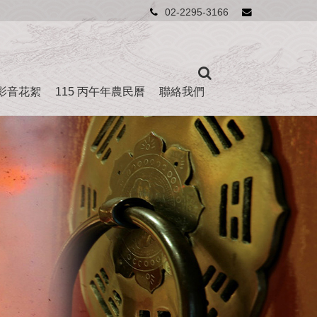
02-2295-3166
影音花絮
115 丙午年農民曆
聯絡我們