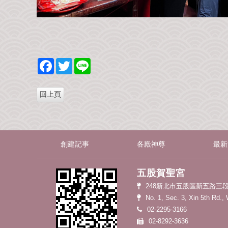
F
T
L
a
w
i
c
i
n
e
t
e
b
t
o
e
o
r
k
創建記事
各殿神尊
最新
五股賀聖宮
248新北市五股區新五路三段
No. 1, Sec. 3, Xin 5th Rd.,
02-2295-3166
02-8292-3636