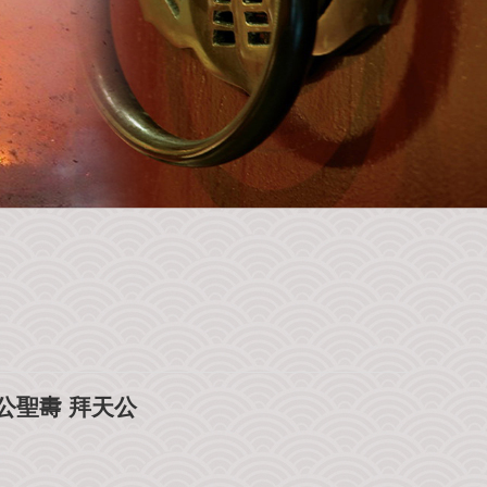
爺公聖夀 拜天公