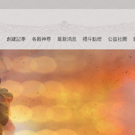
創建記事
各殿神尊
最新消息
禮斗點燈
公益社團