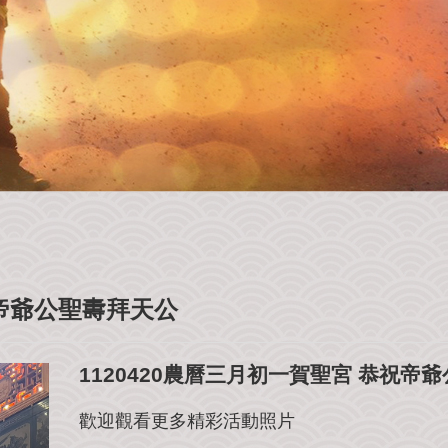
祝帝爺公聖夀拜天公
1120420農曆三月初一賀聖宮 恭祝帝
歡迎觀看更多精彩活動照片