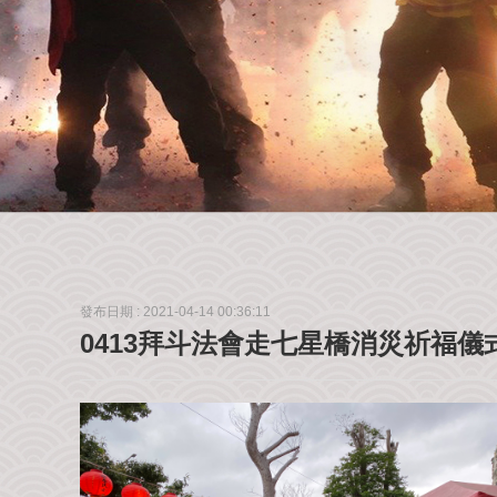
發布日期 :
2021-04-14 00:36:11
0413拜斗法會走七星橋消災祈福儀